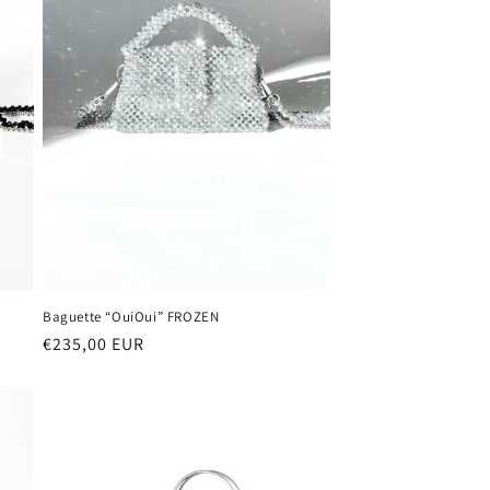
o
g
r
a
f
i
c
a
Baguette “OuiOui” FROZEN
Prezzo
€235,00 EUR
di
listino