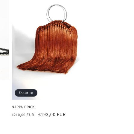
Esaurito
NAPPA BRICK
Prezzo
Prezzo
€193,00 EUR
€210,00 EUR
di
scontato
listino