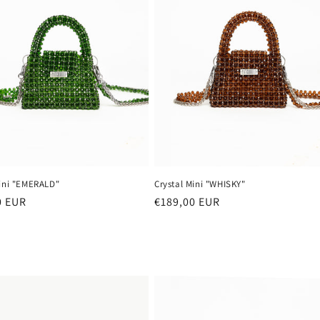
Crystal Mini "WHISKY"
Mini "EMERALD"
Prezzo
€189,00 EUR
0 EUR
di
listino