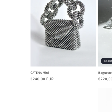
i
o
n
e
:
Esaur
CATENA Mini
Baguette
Prezzo
€240,00 EUR
Prezzo
€220,0
di
di
listino
listino