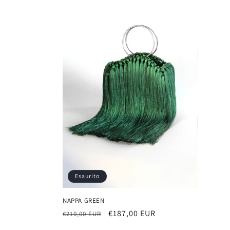
Esaurito
NAPPA GREEN
Prezzo
Prezzo
€187,00 EUR
€210,00 EUR
di
scontato