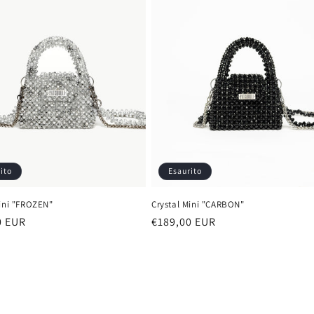
ito
Esaurito
Mini "FROZEN"
Crystal Mini "CARBON"
0 EUR
Prezzo
€189,00 EUR
di
listino