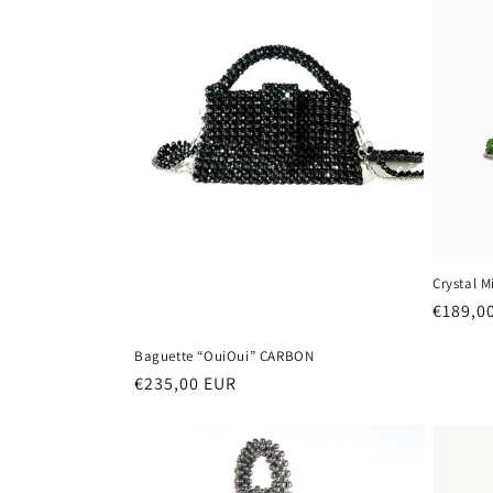
Crystal 
Prezzo
€189,0
di
Baguette “OuiOui” CARBON
listino
Prezzo
€235,00 EUR
di
listino