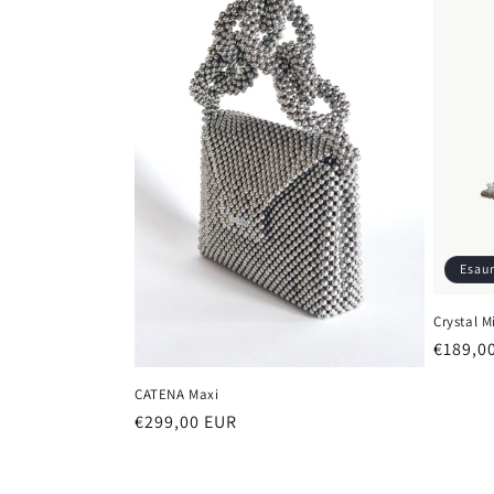
Esaur
Crystal 
Prezzo
€189,0
di
CATENA Maxi
listino
Prezzo
€299,00 EUR
di
listino