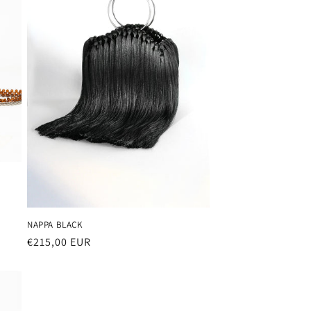
NAPPA BLACK
Prezzo
€215,00 EUR
di
listino