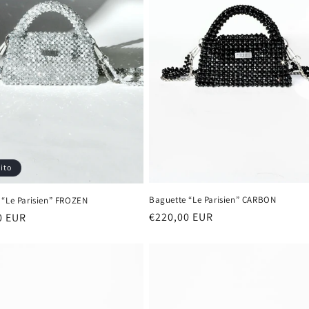
ito
Baguette “Le Parisien” CARBON
 “Le Parisien” FROZEN
Prezzo
€220,00 EUR
0 EUR
di
listino