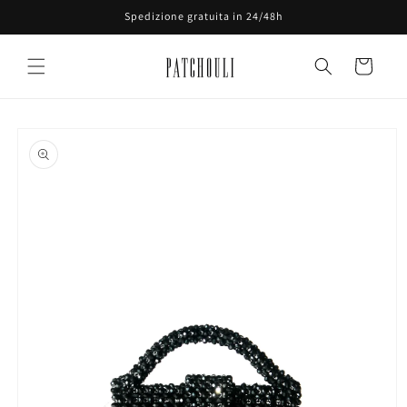
Vai
Spedizione gratuita in 24/48h
direttamente
ai contenuti
Carrello
Passa alle
informazioni
sul prodotto