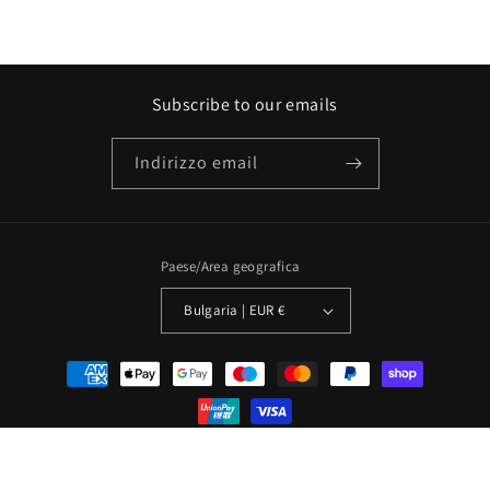
Subscribe to our emails
Indirizzo email
Paese/Area geografica
Bulgaria | EUR €
Metodi
di
pagamento
© 2026,
PATCHOULI
Powered by Shopify
Informativa sui rimborsi
Informativa sulla privacy
Termini e condizioni del servizio