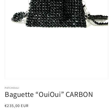
Apri
contenuti
multimediali
PATCHOULI
Baguette “OuiOui” CARBON
1
in
finestra
modale
Prezzo
€235,00 EUR