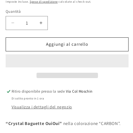
di
Imposte incluse.
Spese di spedizione
calcolate al check-out.
listino
Quantità
Diminuisci
Aumenta
quantità
quantità
per
per
Baguette
Baguette
Aggiungi al carrello
“OuiOui”
“OuiOui”
CARBON
CARBON
Ritiro disponibile presso la sede
Via Col Moschin
Di solito pronto in 1 ora
Visualizza i dettagli del negozio
“Crystal Baguette OuiOui”
nella colorazione “CARBON”.