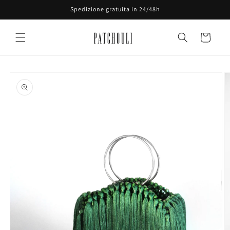
Vai
Spedizione gratuita in 24/48h
direttamente
ai contenuti
Carrello
Passa alle
informazioni
sul prodotto