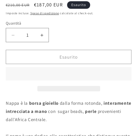
Prezzo
Prezzo
€187,00 EUR
€210,00 EUR
Esaurito
di
scontato
Imposte incluse.
Spese di spedizione
calcolate al check-out.
listino
Quantità
Diminuisci
Aumenta
quantità
quantità
per
per
NAPPA
NAPPA
Esaurito
GREEN
GREEN
Nappa è la
borsa gioiello
dalla forma rotonda,
interamente
intrecciata a mano
con sugar beads,
perle
provenienti
dall'Africa Centrale.
Il nome è una dedica alla caratteristica che distingue questo