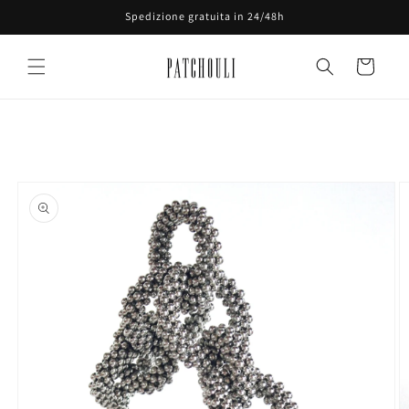
Vai
Spedizione gratuita in 24/48h
direttamente
ai contenuti
Carrello
Passa alle
informazioni
sul prodotto