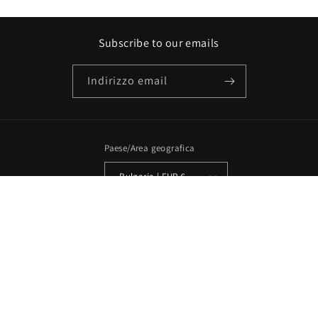
Subscribe to our emails
Indirizzo email
Paese/Area geografica
Bulgaria | EUR €
Metodi
di
pagamento
© 2026,
PATCHOULI
Powered by Shopify
Informativa sui rimborsi
Informativa sulla privacy
Termini e condizioni del servizio
Informativa sulle spedizioni