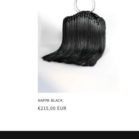
NAPPA BLACK
Prezzo
€215,00 EUR
di
listino