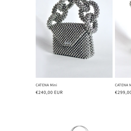
i
o
n
e
:
CATENA Mini
CATENA 
Prezzo
€240,00 EUR
Prezzo
€299,0
di
di
listino
listino