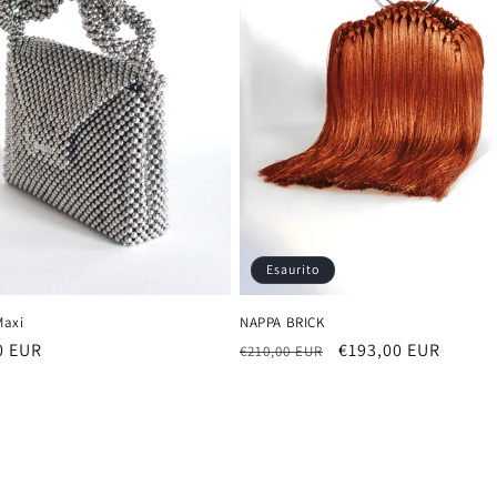
Esaurito
NAPPA BRICK
Maxi
Prezzo
Prezzo
€193,00 EUR
0 EUR
€210,00 EUR
di
scontato
listino