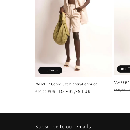
i
o
n
e
:
In of
In offerta
"AMBER" 
"ALIZEE" Coord Set Blazer&Bermuda
Prezzo
€50,00 E
Prezzo
Prezzo
Da €32,99 EUR
€40,00 EUR
di
di
scontato
listino
listino
Subscribe to our emails