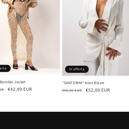
ferta
In offerta
Bomber Jacket
"SANTORINI" Knot Blazer
Prezzo
€42,99 EUR
Prezzo
Prezzo
€52,00 EUR
UR
€65,00 EUR
scontato
di
scontato
listino