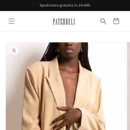
Vai
Spedizione gratuita in 24/48h
direttamente
ai contenuti
Carrello
Passa alle
informazioni
sul prodotto