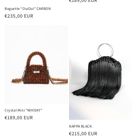
Prezzo
€189,00 EUR
di
Baguette “OuiOui” CARBON
listino
Prezzo
€235,00 EUR
di
listino
Crystal Mini "WHISKY"
Prezzo
€189,00 EUR
di
NAPPA BLACK
listino
Prezzo
€215,00 EUR