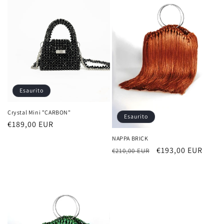
Esaurito
Crystal Mini "CARBON"
Esaurito
Prezzo
€189,00 EUR
di
NAPPA BRICK
listino
Prezzo
Prezzo
€193,00 EUR
€210,00 EUR
di
scontato
listino