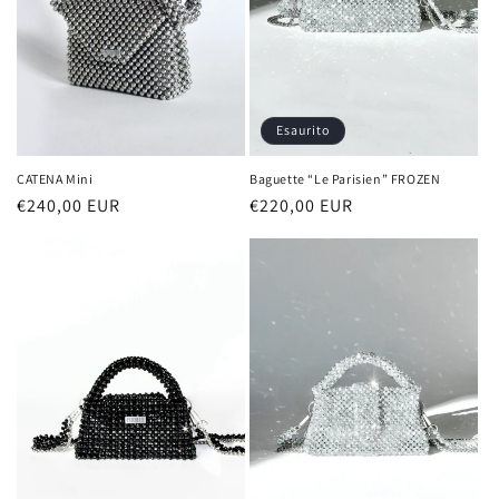
n
e
:
Esaurito
CATENA Mini
Baguette “Le Parisien” FROZEN
Prezzo
€240,00 EUR
Prezzo
€220,00 EUR
di
di
listino
listino