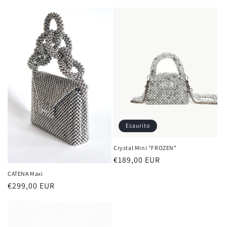
di
listino
Esaurito
Crystal Mini "FROZEN"
Prezzo
€189,00 EUR
di
CATENA Maxi
listino
Prezzo
€299,00 EUR
di
listino