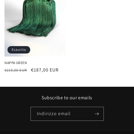
Esaurito
NAPPA GREEN
Prezzo
Prezzo
€187,00 EUR
€210,00 EUR
di
scontato
listino
Subscribe to our emails
Indirizzo email