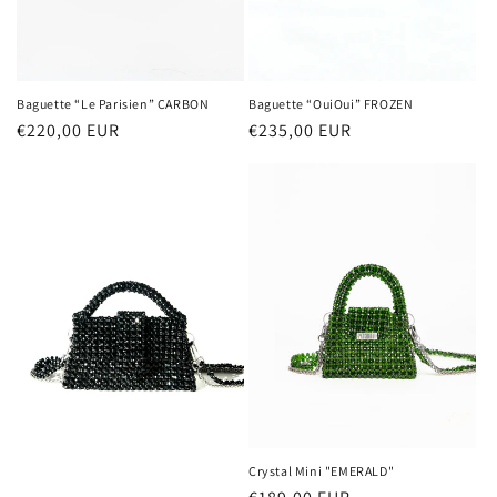
Baguette “Le Parisien” CARBON
Baguette “OuiOui” FROZEN
Prezzo
€220,00 EUR
Prezzo
€235,00 EUR
di
di
listino
listino
Crystal Mini "EMERALD"