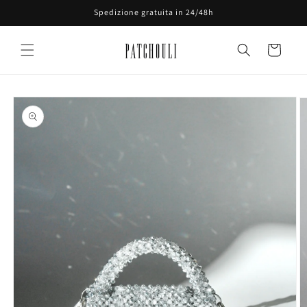
Vai
Spedizione gratuita in 24/48h
direttamente
ai contenuti
Carrello
Passa alle
informazioni
sul prodotto