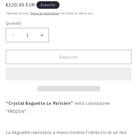
Prezzo
€220,00 EUR
Esaurito
di
Imposte incluse.
Spese di spedizione
calcolate al check-out.
listino
Quantità
Diminuisci
Aumenta
quantità
quantità
per
per
Baguette
Baguette
Esaurito
“Le
“Le
Parisien”
Parisien”
FROZEN
FROZEN
“Crystal Baguette Le Parisien”
nella colorazione
“FROZEN”.
La baguette realizzata a mano tramite l’intreccio di un mix