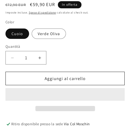
Prezzo
Prezzo
€59,90 EUR
€72,90 EUR
In offerta
di
scontato
Imposte incluse.
Spese di spedizione
calcolate al check-out.
listino
Color
Cuoio
Verde Oliva
Quantità
Diminuisci
Aumenta
quantità
quantità
per
per
&quot;ZAYA&quot;
&quot;ZAYA&quot;
Aggiungi al carrello
bag
bag
Ritiro disponibile presso la sede
Via Col Moschin