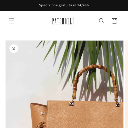
Vai
Spedizione gratuita in 24/48h
direttamente
ai contenuti
Carrello
Passa alle
informazioni
sul prodotto