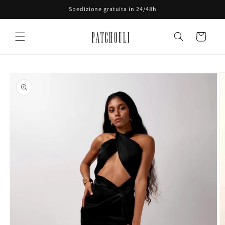
Vai
Spedizione gratuita in 24/48h
direttamente
ai contenuti
Carrello
Passa alle
informazioni
sul prodotto