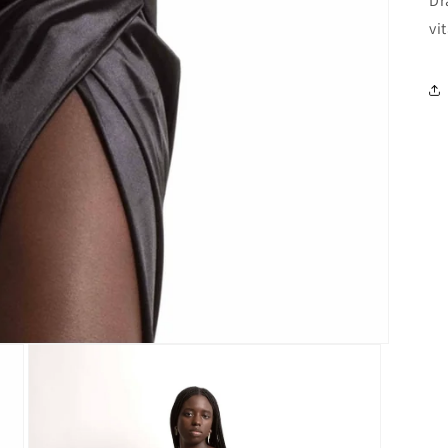
Dr
vit