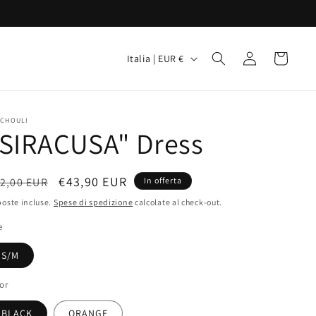
P
Accedi
Carrello
Italia | EUR €
a
e
s
TCHOULI
"SIRACUSA" Dress
e
/
rezzo
Prezzo
€43,90 EUR
2,00 EUR
A
In offerta
scontato
oste incluse.
Spese di spedizione
r
calcolate al check-out.
stino
e
e
a
S/M
g
or
e
BLACK
ORANGE