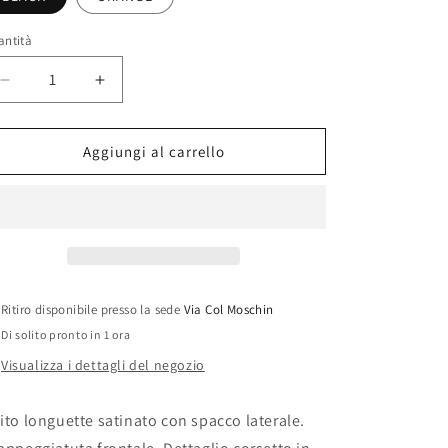
o
g
antità
r
Diminuisci
Aumenta
a
quantità
quantità
f
per
per
&quot;SIRACUSA&quot;
&quot;SIRACUSA&quot;
i
Aggiungi al carrello
Dress
Dress
c
a
Ritiro disponibile presso la sede
Via Col Moschin
Di solito pronto in 1 ora
Visualizza i dettagli del negozio
ito longuette satinato con spacco laterale.