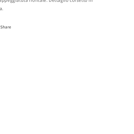
appeggiatuta frontale. Dettaglio corsetto in
a.
Share