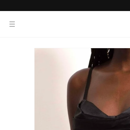
Vai
direttamente
ai contenuti
Passa alle
informazioni
sul prodotto