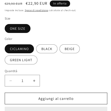
Prezzo
Prezzo
€22,90 EUR
€29,90 EUR
In offerta
di
scontato
Imposte incluse.
Spese di spedizione
calcolate al check-out.
listino
Size
ONE SIZE
Color
CICLAMINO
BLACK
BEIGE
GREEN LIGHT
Quantità
Diminuisci
Aumenta
quantità
quantità
per
per
&quot;RUNA&quot;
&quot;RUNA&quot;
Aggiungi al carrello
One
One
Sleeve
Sleeve