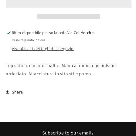
Satin
Satin
Top
Top
Ritiro disponibile presso la sede
Via Col Moschin
Di solito pronto in 1 ora
Visualizza i dettagli del negozio
Top satinato mano spalla. Manica ampia con polsino
arricciato. Allacciatura in vita stile pareo.
Share
Subscribe to our emails