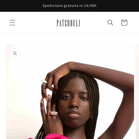
Vai
Spedizione gratuita in 24/48h
direttamente
ai contenuti
Carrello
Passa alle
informazioni
sul prodotto