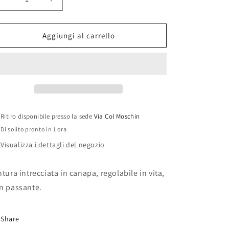
o
Diminuisci
Aumenta
quantità
quantità
g
per
per
r
&quot;NOAH&quot;
&quot;NOAH&quot;
Aggiungi al carrello
a
Belt
Belt
f
i
c
a
Ritiro disponibile presso la sede
Via Col Moschin
Di solito pronto in 1 ora
Visualizza i dettagli del negozio
ntura intrecciata in canapa, regolabile in vita,
n passante.
Share