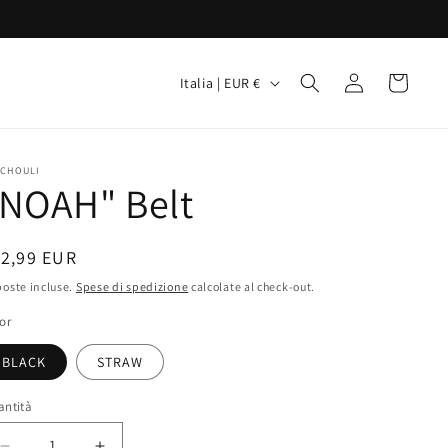
P
Accedi
Carrello
Italia | EUR €
a
e
s
TCHOULI
"NOAH" Belt
e
/
rezzo
12,99 EUR
A
oste incluse.
Spese di spedizione
r
calcolate al check-out.
stino
e
or
a
BLACK
STRAW
g
antità
e