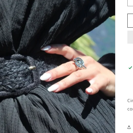
Ci
co