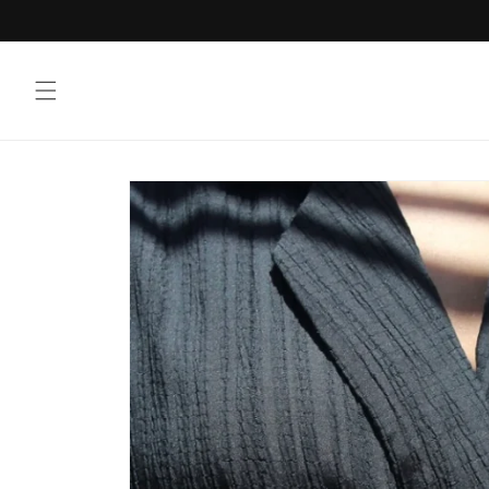
Vai
direttamente
ai contenuti
Passa alle
informazioni
sul prodotto