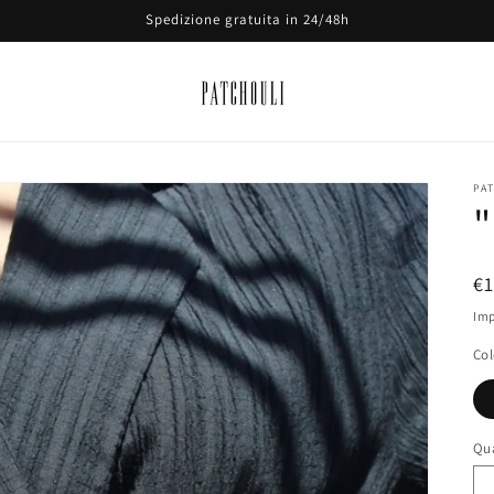
Spedizione gratuita in 24/48h
PA
P
€
di
Imp
li
Col
Qu