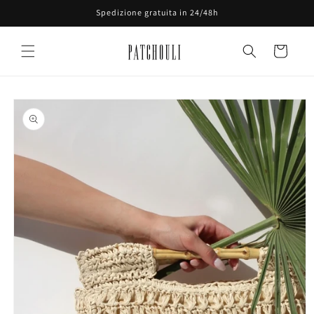
Vai
Spedizione gratuita in 24/48h
direttamente
ai contenuti
Carrello
Passa alle
informazioni
sul prodotto