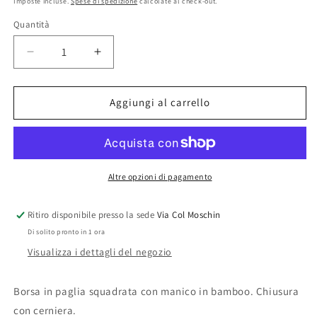
Imposte incluse.
Spese di spedizione
calcolate al check-out.
listino
Quantità
Diminuisci
Aumenta
quantità
quantità
per
per
&quot;BAMBOO&quot;
&quot;BAMBOO&quot;
Aggiungi al carrello
bag
bag
Altre opzioni di pagamento
Ritiro disponibile presso la sede
Via Col Moschin
Di solito pronto in 1 ora
Visualizza i dettagli del negozio
Borsa in paglia squadrata con manico in bamboo. Chiusura
con cerniera.