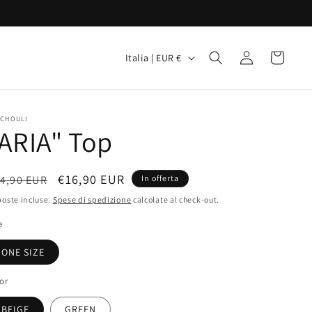
P
Accedi
Carrello
Italia | EUR €
a
e
s
TCHOULI
ARIA" Top
e
/
rezzo
Prezzo
€16,90 EUR
4,90 EUR
A
In offerta
scontato
oste incluse.
Spese di spedizione
r
calcolate al check-out.
stino
e
e
a
ONE SIZE
g
or
e
BEIGE
GREEN