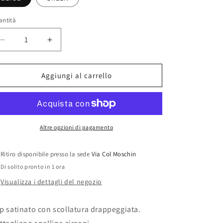
o
g
antità
r
Diminuisci
Aumenta
a
quantità
quantità
f
per
per
&quot;ARIA&quot;
&quot;ARIA&quot;
i
Aggiungi al carrello
Top
Top
c
a
Altre opzioni di pagamento
Ritiro disponibile presso la sede
Via Col Moschin
Di solito pronto in 1 ora
Visualizza i dettagli del negozio
p satinato con scollatura drappeggiata.