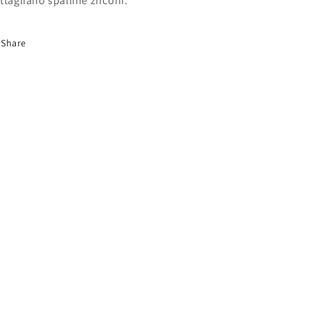
ttagliano spalline zirconi.
Share