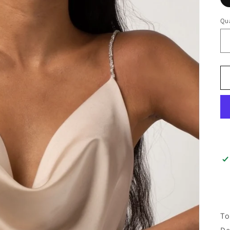
Qu
To