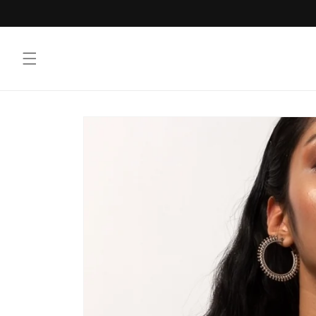
Vai
direttamente
ai contenuti
Passa alle
informazioni
sul prodotto