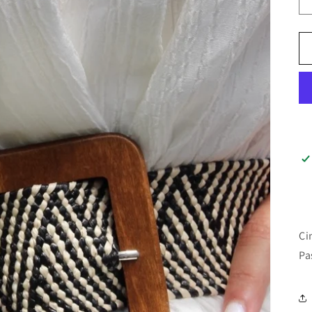
Ci
Pa