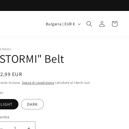
P
Accedi
Carrello
Bulgaria | EUR €
a
e
s
TCHOULI
STORMI" Belt
e
/
rezzo
12,99 EUR
A
oste incluse.
Spese di spedizione
r
calcolate al check-out.
stino
e
or
a
LIGHT
DARK
g
antità
e