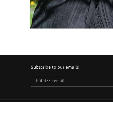
Apri
contenuti
multimediali
6
in
finestra
modale
Subscribe to our emails
Indirizzo email