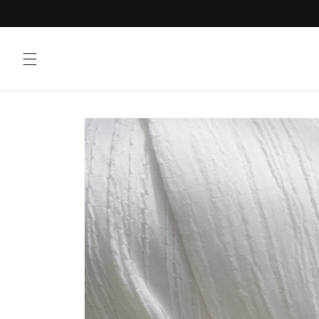
Vai
direttamente
ai contenuti
Passa alle
informazioni
sul prodotto