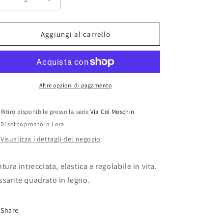
o
Diminuisci
Aumenta
quantità
quantità
g
per
per
r
&quot;STORMI&quot;
&quot;STORMI&quot;
Aggiungi al carrello
a
Belt
Belt
f
i
Altre opzioni di pagamento
c
a
Ritiro disponibile presso la sede
Via Col Moschin
Di solito pronto in 1 ora
Visualizza i dettagli del negozio
ntura intrecciata, elastica e regolabile in vita.
ssante quadrato in legno.
Share