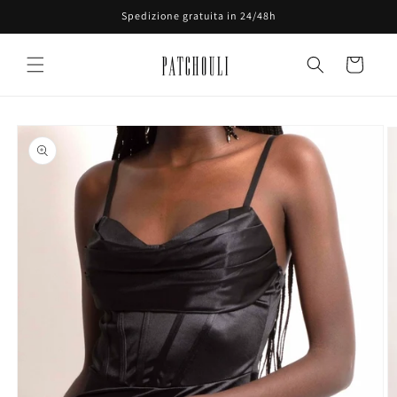
Vai
Spedizione gratuita in 24/48h
direttamente
ai contenuti
Carrello
Passa alle
informazioni
sul prodotto