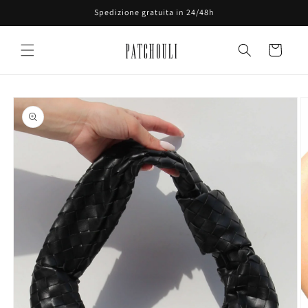
Vai
Spedizione gratuita in 24/48h
direttamente
ai contenuti
Carrello
Passa alle
informazioni
sul prodotto