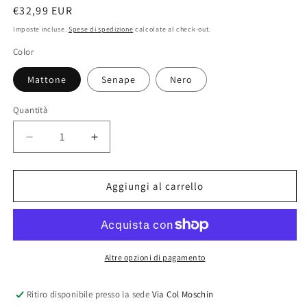
Prezzo
€32,99 EUR
di
Imposte incluse.
Spese di spedizione
calcolate al check-out.
listino
Color
Mattone
Senape
Nero
Quantità
Diminuisci
Aumenta
quantità
quantità
per
per
&quot;KATE&quot;
&quot;KATE&quot;
Aggiungi al carrello
bag
bag
Altre opzioni di pagamento
Ritiro disponibile presso la sede
Via Col Moschin