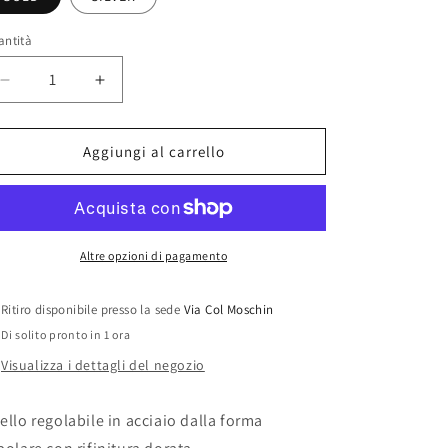
o
g
antità
r
Diminuisci
Aumenta
a
quantità
quantità
f
per
per
&quot;CALIPSO&quot;
&quot;CALIPSO&quot;
i
Aggiungi al carrello
ring
ring
c
a
Altre opzioni di pagamento
Ritiro disponibile presso la sede
Via Col Moschin
Di solito pronto in 1 ora
Visualizza i dettagli del negozio
ello regolabile in acciaio dalla forma