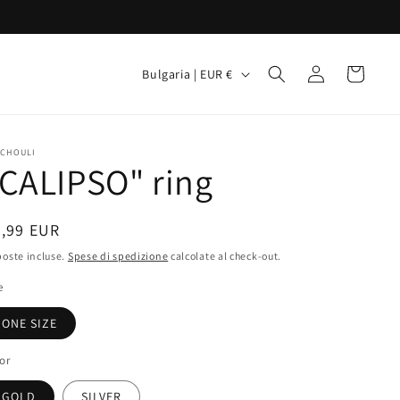
P
Accedi
Carrello
Bulgaria | EUR €
a
e
s
TCHOULI
CALIPSO" ring
e
/
rezzo
8,99 EUR
A
oste incluse.
Spese di spedizione
r
calcolate al check-out.
stino
e
e
a
ONE SIZE
g
or
e
GOLD
SILVER