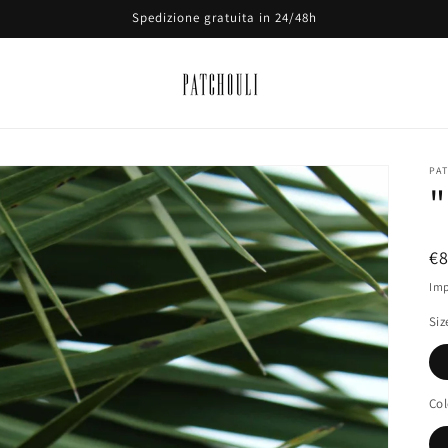
Spedizione gratuita in 24/48h
PA
"
P
€
di
Imp
li
Siz
Col