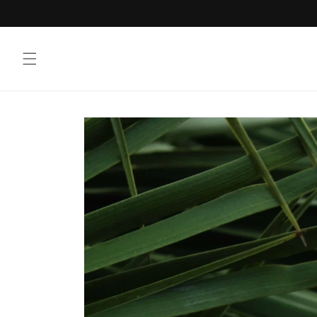
Vai
direttamente
ai contenuti
Passa alle
informazioni
sul prodotto