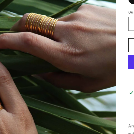
Qu
An