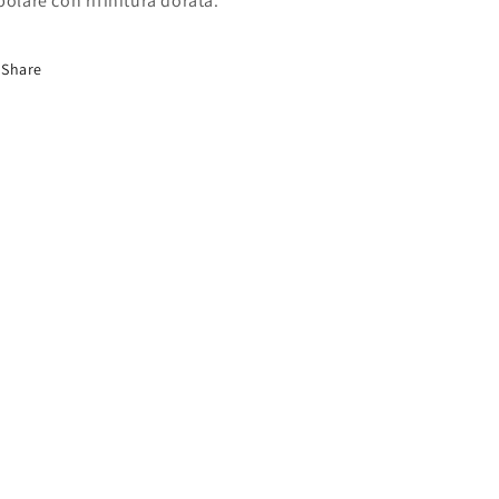
bolare con rifinitura dorata.
Share