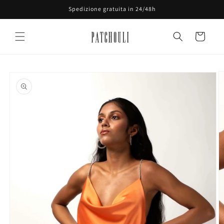
Vai
Spedizione gratuita in 24/48h
direttamente
ai contenuti
Carrello
Passa alle
informazioni
sul prodotto