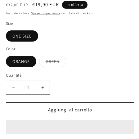
Prezzo
Prezzo
€19,90 EUR
€32,00 EUR
In offerta
di
scontato
Imposte incluse.
Spese di spedizione
calcolate al check-out.
listino
Size
ONE SIZE
Color
Variante
ORANGE
GREEN
esaurita
o
non
Quantità
disponibile
Diminuisci
Aumenta
quantità
quantità
per
per
&quot;ARIA&quot;
&quot;ARIA&quot;
Aggiungi al carrello
Dress
Dress