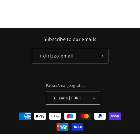
Subscribe to our emails
Indirizzo email
Paese/Area geografica
Bulgaria | EUR €
Metodi
di
pagamento
© 2026,
PATCHOULI
Powered by Shopify
Informativa sui rimborsi