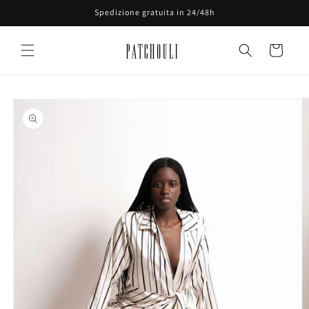
Vai
Spedizione gratuita in 24/48h
direttamente
ai contenuti
Carrello
Passa alle
informazioni
sul prodotto