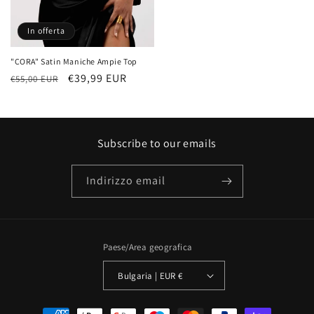
In offerta
"CORA" Satin Maniche Ampie Top
Prezzo
Prezzo
€39,99 EUR
€55,00 EUR
di
scontato
listino
Subscribe to our emails
Indirizzo email
Paese/Area geografica
Bulgaria | EUR €
Metodi