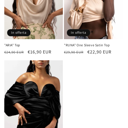
n
e
:
In offerta
In offerta
"ARIA" Top
"RUNA" One Sleeve Satin Top
Prezzo
Prezzo
€16,90 EUR
Prezzo
Prezzo
€22,90 EUR
€24,90 EUR
€29,90 EUR
di
scontato
di
scontato
listino
listino