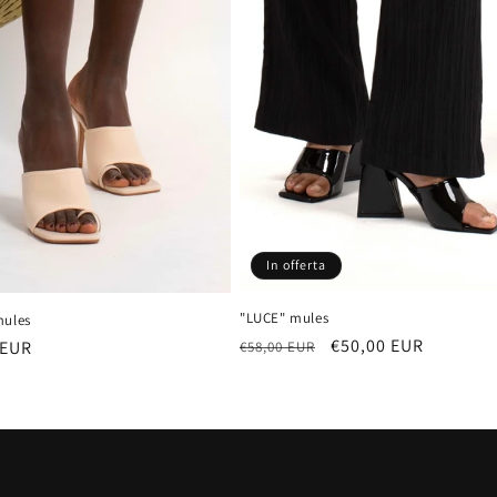
In offerta
"LUCE" mules
mules
Prezzo
Prezzo
€50,00 EUR
 EUR
€58,00 EUR
di
scontato
listino