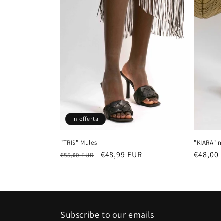
i
o
n
e
:
In offerta
"KIARA" 
"TRIS" Mules
Prezzo
€48,00
Prezzo
Prezzo
€48,99 EUR
€55,00 EUR
di
di
scontato
listino
listino
Subscribe to our emails