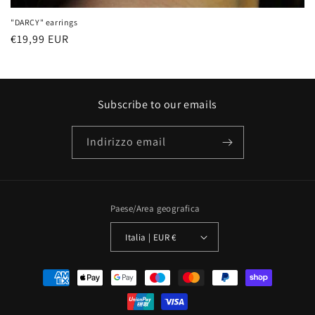
"DARCY" earrings
Prezzo
€19,99 EUR
di
listino
Subscribe to our emails
Indirizzo email
Paese/Area geografica
Italia | EUR €
Metodi
di
pagamento